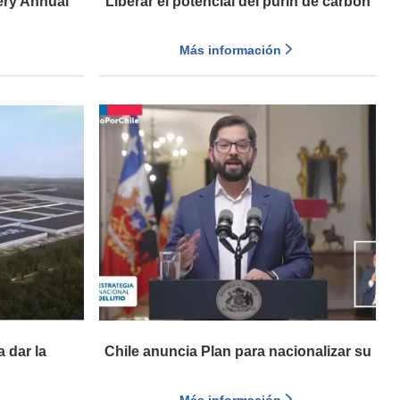
ery Annual
Liberar el potencial del purín de carbón
s)
ultra limpio en aplicaciones industriales
Más información
 dar la
Chile anuncia Plan para nacionalizar su
gafactories,
industria del litio, creando una compañía