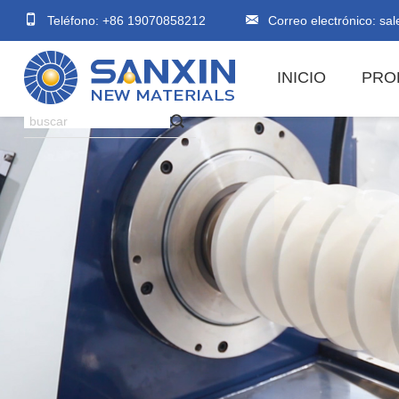
Teléfono: +86 19070858212
Correo electrónico:
sal
INICIO
PRO