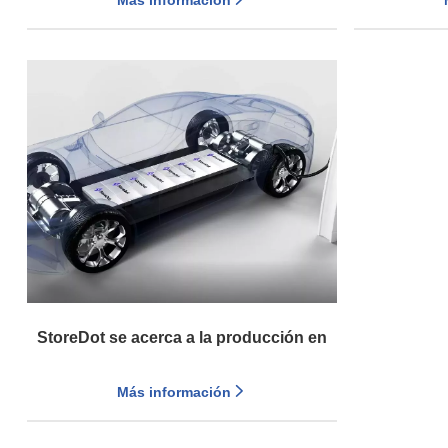
Más información
batería de litio
StoreDot se acerca a la producción en
masa para baterías de carga rápida
Más información
extrema en tres continentes