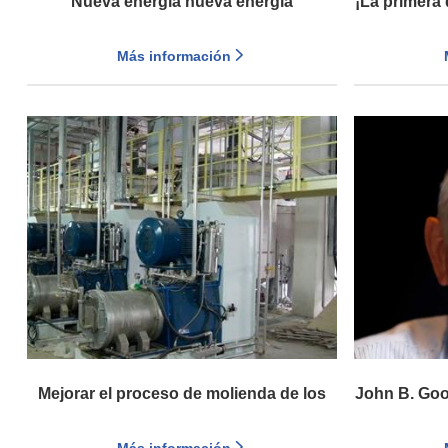
Nueva energía nueva energía
¡La primera
de ene
Más información
Mejorar el proceso de molienda de los
John B. Go
nuevos materiales energéticos de la
revolucione