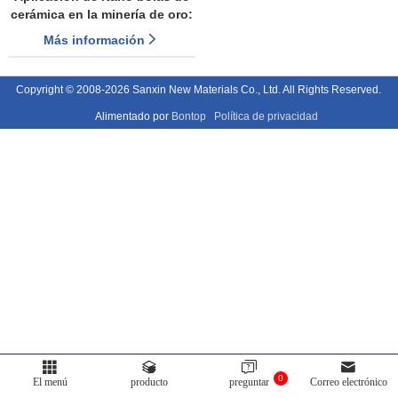
cerámica en la minería de oro:
análisis exhaustivo y debate
Más información
en profundidad
Copyright © 2008-2026 Sanxin New Materials Co., Ltd. All Rights Reserved.
Alimentado por
Bontop
Política de privacidad
0
El menú
producto
preguntar
Correo electrónico