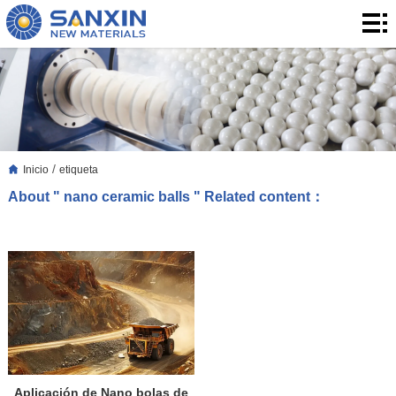
Inicio
productos
aplicación
Blog
/
Inicio
etiqueta
Blog
Sobre
About " nano ceramic balls " Related content：
nosotros
Contacto
contacto
Aplicación de Nano bolas de