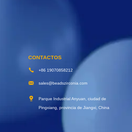
CONTACTOS
+86 19070858212
sales@beadszirconia.com
Parque Industrial Anyuan, ciudad de
Pingxiang, provincia de Jiangxi, China