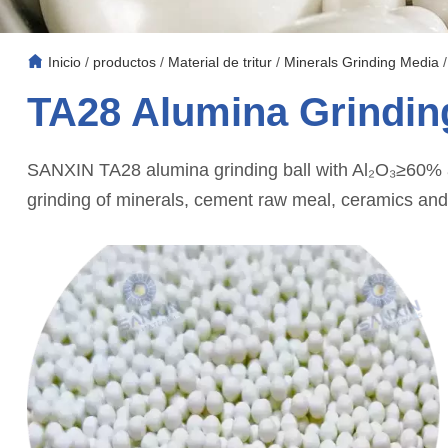
Inicio
/
productos
/
Material de tritur
/
Minerals Grinding Media
TA28 Alumina Grinding
SANXIN TA28 alumina grinding ball with Al₂O₃≥60% and
grinding of minerals, cement raw meal, ceramics and ch