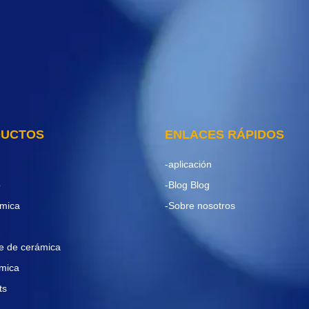
DUCTOS
ENLACES RÁPIDOS
-aplicación
o
-Blog Blog
ámica
-Sobre nosotros
te de cerámica
ámica
ts