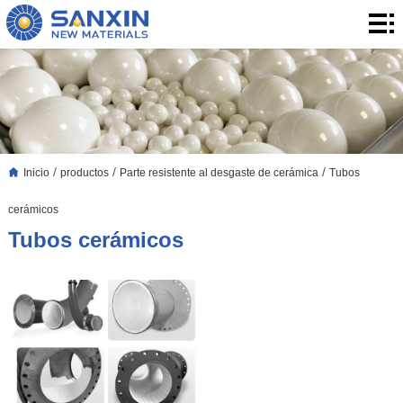
Inicio
productos
aplicación
Blog
/
/
/
Inicio
productos
Parte resistente al desgaste de cerámica
Tubos
Blog
Sobre
cerámicos
nosotros
Contacto
Tubos cerámicos
contacto