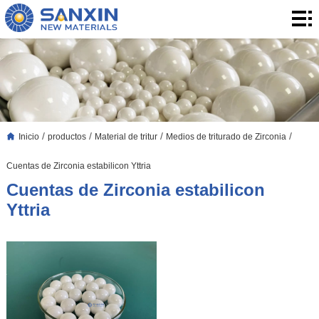
Inicio
productos
aplicación
Blog
/
/
/
/
Inicio
productos
Material de tritur
Medios de triturado de Zirconia
Blog
Sobre
Cuentas de Zirconia estabilicon Yttria
nosotros
Contacto
Cuentas de Zirconia estabilicon
Yttria
contacto