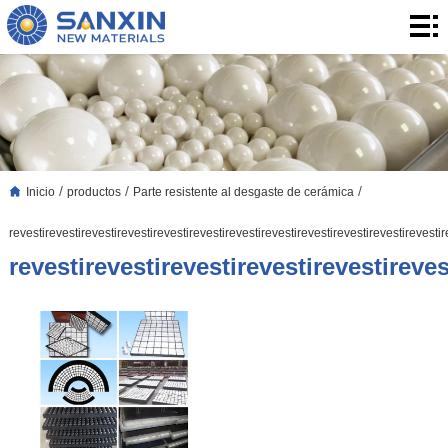
Inicio
productos
aplicación
Blog
/
/
/
Inicio
productos
Parte resistente al desgaste de cerámica
Blog
Sobre
revestirevestirevestirevestirevestirevestirevestirevestirevestirevestirevestirevestir
nosotros
Contacto
revestirevestirevestirevestirevestireves
contacto